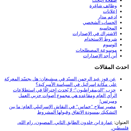
صفحة البحث
وظائف شاغرة
إعلانات
ادعم مدار
الحساب الشخصي
المحاسبه
الاشتراك في الإصدارات
شروط الاستخدام
الوسوم
موسوعة المصطلحات
أين أجد الإصدارات
احدث المقالات
عن فوز عبد الرحمن السيّد في ميشيغان: هل يجسّد المعركة
على مكانة إسرائيل في السياسة الأميركية؟
حزب "الديمقراطيون": لا يُحدث اختراقًا في استطلاعات
الرأي العام ومقاعده هي مجموع أصوات حزبي العمل
وميرتس!
مصير سلاح "حماس" في النقاش الإسرائيلي العام: ما بين
التشكيك بمسودة الاتفاق وقبولها المشروط
العنوان:
عمارة ابن خلدون الطابق الثاني. المصيون، رام الله،
فلسطين.