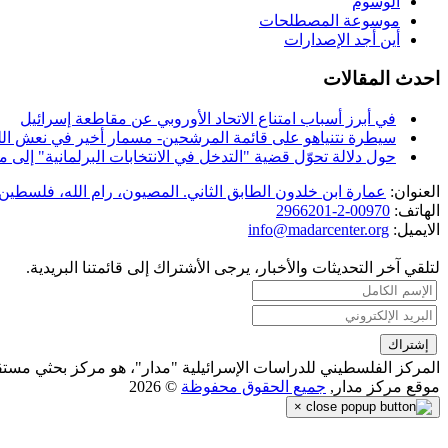
الوسوم
موسوعة المصطلحات
أين أجد الإصدارات
احدث المقالات
في أبرز أسباب امتناع الاتحاد الأوروبي عن مقاطعة إسرائيل
سيطرة نتنياهو على قائمة المرشحين- مسمار أخير في نعش الل
حول دلالة تحوّل قضية "التدخل في الانتخابات البرلمانية" إل
العنوان:
عمارة ابن خلدون الطابق الثاني. المصيون، رام الله، فلسطين.
الهاتف:
00970-2-2966201
الايميل:
info@madarcenter.org
لتلقي آخر التحديثات والأخبار، يرجى الأشتراك إلى قائمتنا البريدية.
المركز الفلسطيني للدراسات الإسرائيلية "مدار"، هو مركز بحثي مست
موقع مركز مدار,
جميع الحقوق محفوظة
© 2026
×