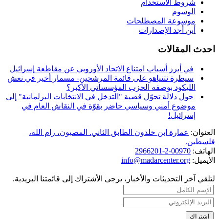
شروط الاستخدام
الوسوم
موسوعة المصطلحات
أين أجد الإصدارات
احدث المقالات
في أبرز أسباب امتناع الاتحاد الأوروبي عن مقاطعة إسرائيل
سيطرة نتنياهو على قائمة المرشحين- مسمار أخير في نعش
الليكود بوصفه الحزب المؤسساتي الأكبر؟
حول دلالة تحوّل قضية "التدخل في الانتخابات البرلمانية" إلى
موضوع أمني وسياسي حاضر بقوّة في النقاش العام في
إسرائيل!
العنوان:
عمارة ابن خلدون الطابق الثاني. المصيون، رام الله،
فلسطين.
الهاتف:
00970-2-2966201
الايميل:
info@madarcenter.org
لتلقي آخر التحديثات والأخبار، يرجى الأشتراك إلى قائمتنا البريدية.