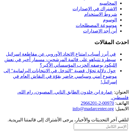
المحاسبه
الاشتراك في الإصدارات
شروط الاستخدام
الوسوم
موسوعة المصطلحات
أين أجد الإصدارات
احدث المقالات
في أبرز أسباب امتناع الاتحاد الأوروبي عن مقاطعة إسرائيل
سيطرة نتنياهو على قائمة المرشحين- مسمار أخير في نعش
الليكود بوصفه الحزب المؤسساتي الأكبر؟
حول دلالة تحوّل قضية "التدخل في الانتخابات البرلمانية" إلى
موضوع أمني وسياسي حاضر بقوّة في النقاش العام في
إسرائيل!
العنوان:
عمارة ابن خلدون الطابق الثاني. المصيون، رام الله،
فلسطين.
الهاتف:
00970-2-2966201
الايميل:
info@madarcenter.org
لتلقي آخر التحديثات والأخبار، يرجى الأشتراك إلى قائمتنا البريدية.