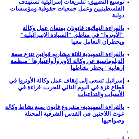
توسيع التضييق: تشريعات إسرائيلية تستهدف
الفلسطينيين وعمل جمعيات حقوقية ومؤسسات
دولية
بالقراءة النهائية: قانونان يمنعان عمل وكالة
"الأونروا" في مناطق "السيادة الإسرائيلية"
ويحظران التعامل معها
بالقراءة التمهيدية ثلاثة مشاريع قوانين تنزع صفة
الدبلوماسية عن وكالة الأونروا واعتبارها "منظمة
إرهابية" يحظر نشاطها
إسرائيل تسعى إلى إيقاف عمل وكالة الأونروا في
قطاع غزة في اليوم التالي للحرب: قراءة في
الأسباب والتداعيات
بالقراءة التمهيدية- مشروع قانون يمنع نشاط وكالة
غوث اللاجئين في القدس الشرقية المحتلة
وضواحيها
الرئيسية