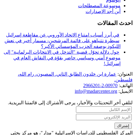
موسوعة المصطلحات
أين أجد الإصدارات
احدث المقالات
في أبرز أسباب امتناع الاتحاد الأوروبي عن مقاطعة إسرائيل
سيطرة نتنياهو على قائمة المرشحين- مسمار أخير في نعش
الليكود بوصفه الحزب المؤسساتي الأكبر؟
حول دلالة تحوّل قضية "التدخل في الانتخابات البرلمانية" إلى
موضوع أمني وسياسي حاضر بقوّة في النقاش العام في
إسرائيل!
العنوان:
عمارة ابن خلدون الطابق الثاني. المصيون، رام الله،
فلسطين.
الهاتف:
00970-2-2966201
الايميل:
info@madarcenter.org
لتلقي آخر التحديثات والأخبار، يرجى الأشتراك إلى قائمتنا البريدية.
المركز الفلسطيني للدراسات الإسرائيلية "مدار"، هو مركز بحثي