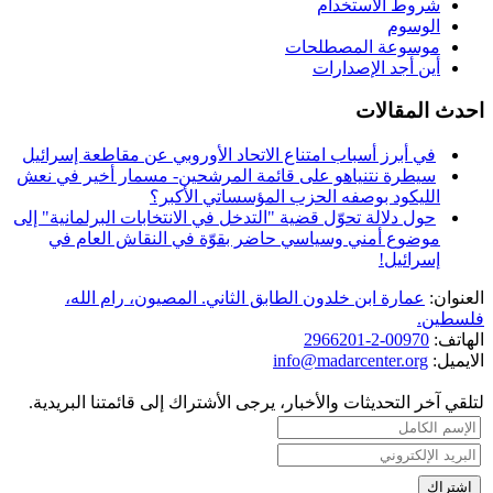
شروط الاستخدام
الوسوم
موسوعة المصطلحات
أين أجد الإصدارات
احدث المقالات
في أبرز أسباب امتناع الاتحاد الأوروبي عن مقاطعة إسرائيل
سيطرة نتنياهو على قائمة المرشحين- مسمار أخير في نعش
الليكود بوصفه الحزب المؤسساتي الأكبر؟
حول دلالة تحوّل قضية "التدخل في الانتخابات البرلمانية" إلى
موضوع أمني وسياسي حاضر بقوّة في النقاش العام في
إسرائيل!
العنوان:
عمارة ابن خلدون الطابق الثاني. المصيون، رام الله،
فلسطين.
الهاتف:
00970-2-2966201
الايميل:
info@madarcenter.org
لتلقي آخر التحديثات والأخبار، يرجى الأشتراك إلى قائمتنا البريدية.