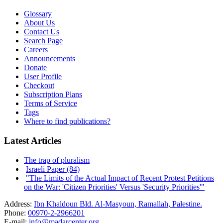
Glossary
About Us
Contact Us
Search Page
Careers
Announcements
Donate
User Profile
Checkout
Subscription Plans
Terms of Service
Tags
Where to find publications?
Latest Articles
The trap of pluralism
Israeli Paper (84)
"The Limits of the Actual Impact of Recent Protest Petitions
on the War: 'Citizen Priorities' Versus 'Security Priorities'"
Address:
Ibn Khaldoun Bld. Al-Masyoun, Ramallah, Palestine.
Phone:
00970-2-2966201
E-mail:
info@madarcenter.org