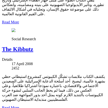
يلقي الكتاب الضوء على مبنى جهاز القضاء الإسرائيلي وتاريخ
تطوره، وتأثير الأيديولوجيا الصهيونية على بنيته ومضامينه، وانعكاس
ذلك على موضوعة حقوق الإنسان، وتجلياته في أشكال الالتفاف
على القيم القانونية العالمية.
Read More
Social Research
The Kibbutz
Details
17 April 2008
2452
يكشف الكتاب ملابسات تشكّل الكيبوتس كمشروع استيطاني حظي
بشهرة عالمية، ليصبح أحد أسلحة الدعاية الإسرائيلية على الصعيدين
الاجتماعي والاقتصادي، باعتباره نموذجاً اشتراكيا طلائعياً، وعلى
العكس من ذلك، فيما لم يحظ الجانب السلبي لنشوء حركة
الكيبوتسات بالتنديد اللازم كونه يمثل أحد بذور المواجهة ضد العرب
الفلسطينيين منذبداية الاستيطان الصهيوني.
Read More